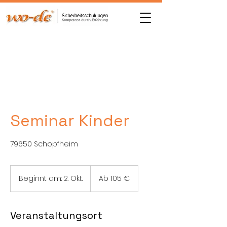
Seminar Kinder
79650 Schopfheim
Ab
105
Beginnt am: 2. Okt.
B
Ab 105 €
Euro
e
g
i
Veranstaltungsort
n
n