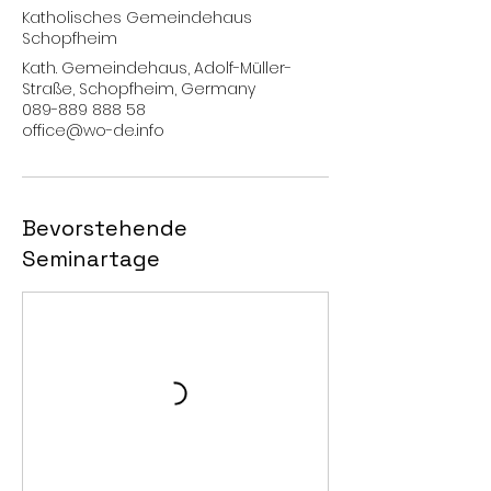
Katholisches Gemeindehaus
t
Schopfheim
a
m
Kath. Gemeindehaus, Adolf-Müller-
:
Straße, Schopfheim, Germany
2
089-889 888 58
.
office@wo-de.info
O
k
t
.
Bevorstehende
Seminartage